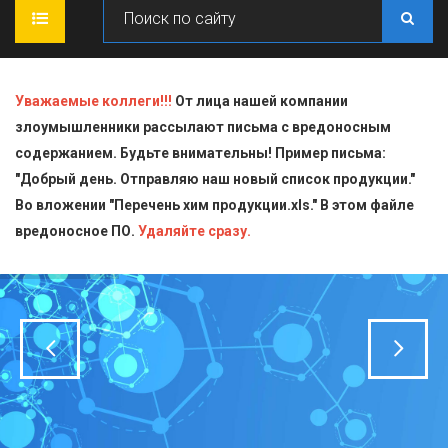
ГЛАВНАЯ
Уважаемые коллеги!!!
От лица нашей компании
злоумышленники рассылают письма с вредоносным
О КОМПАНИИ
содержанием. Будьте внимательны! Пример письма:
"Добрый день. Отправляю наш новый список продукции."
ПРОДУКЦИЯ
Во вложении "Перечень хим продукции.xls." В этом файле
вредоносное ПО.
СТАТЬИ
Блескообразующие добавки
Удаляйте сразу.
ДОСТАВКА
Индикаторы
СЕРТИФИКАТЫ
Кислоты
КОНТАКТЫ
Пищевая химия для производств
Стандарт-титры