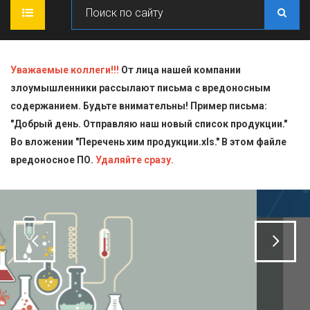
ГЛАВНАЯ
Уважаемые коллеги!!!
От лица нашей компании
злоумышленники рассылают письма с вредоносным
О КОМПАНИИ
содержанием. Будьте внимательны! Пример письма:
"Добрый день. Отправляю наш новый список продукции."
ПРОДУКЦИЯ
Во вложении "Перечень хим продукции.xls." В этом файле
вредоносное ПО.
СТАТЬИ
Блескообразующие добавки
Удаляйте сразу.
ДОСТАВКА
Индикаторы
СЕРТИФИКАТЫ
Кислоты
КОНТАКТЫ
Пищевая химия для производств
Стандарт-титры