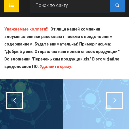
ГЛАВНАЯ
Уважаемые коллеги!!!
От лица нашей компании
злоумышленники рассылают письма с вредоносным
О КОМПАНИИ
содержанием. Будьте внимательны! Пример письма:
"Добрый день. Отправляю наш новый список продукции."
ПРОДУКЦИЯ
Во вложении "Перечень хим продукции.xls." В этом файле
вредоносное ПО.
СТАТЬИ
Блескообразующие добавки
Удаляйте сразу.
ДОСТАВКА
Индикаторы
СЕРТИФИКАТЫ
Кислоты
КОНТАКТЫ
Пищевая химия для производств
Стандарт-титры