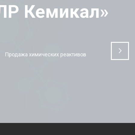
ЛР Кемикал»
Продажа химических реактивов