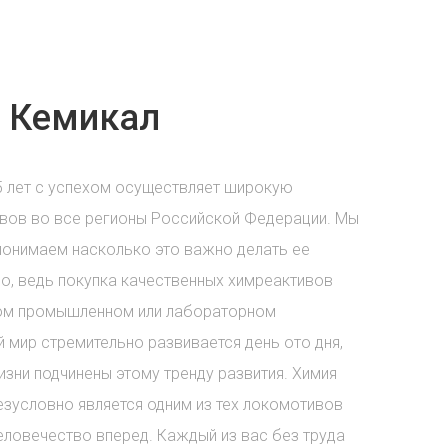
 Кемикал
5 лет с успехом осуществляет широкую
вов во все регионы Российской Федерации. Мы
понимаем насколько это важно делать ее
о, ведь покупка качественных химреактивов
бом промышленном или лабораторном
 мир стремительно развивается день ото дня,
зни подчинены этому тренду развития. Химия
езусловно является одним из тех локомотивов
еловечество вперед. Каждый из вас без труда