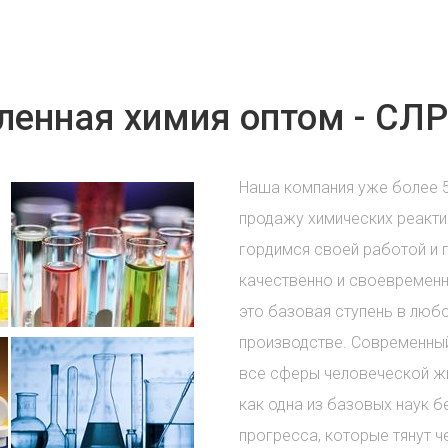
енная химия оптом - СЛР
Наша компания уже более 
продажу химических реакти
гордимся своей работой и 
качественно и своевременн
это базовая ступень в лю
производстве. Современный
все сферы человеческой жи
как одна из базовых наук б
прогресса, которые тянут ч