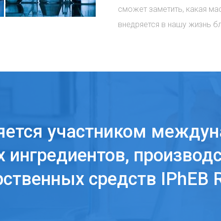
сможет заметить, какая ма
внедряется в нашу жизнь б
яется участником междун
 ингредиентов, производс
рственных средств IPhEB R