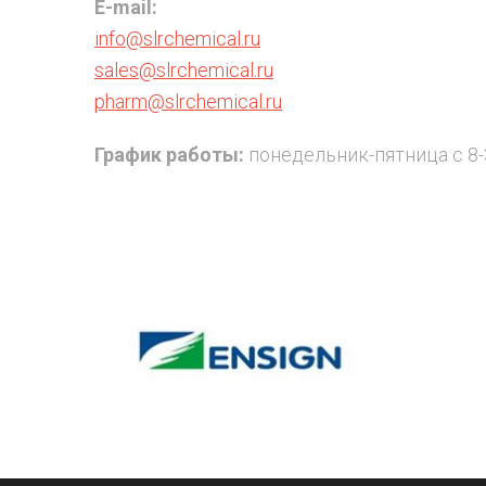
E-mail:
info@slrchemical.ru
sales@slrchemical.ru
pharm@slrchemical.ru
График работы:
понедельник-пятница с 8-