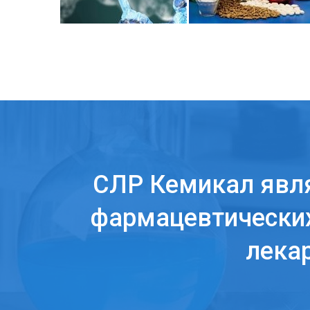
СЛР Кемикал явл
фармацевтических
лека