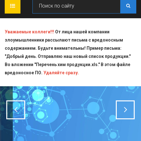
ГЛАВНАЯ
Уважаемые коллеги!!!
От лица нашей компании
злоумышленники рассылают письма с вредоносным
О КОМПАНИИ
содержанием. Будьте внимательны! Пример письма:
"Добрый день. Отправляю наш новый список продукции."
ПРОДУКЦИЯ
Во вложении "Перечень хим продукции.xls." В этом файле
вредоносное ПО.
СТАТЬИ
Блескообразующие добавки
Удаляйте сразу.
ДОСТАВКА
Индикаторы
СЕРТИФИКАТЫ
Кислоты
КОНТАКТЫ
Пищевая химия для производств
Стандарт-титры