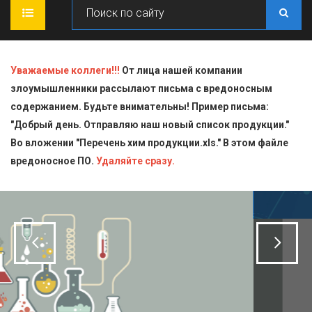
ГЛАВНАЯ
Уважаемые коллеги!!!
От лица нашей компании
злоумышленники рассылают письма с вредоносным
О КОМПАНИИ
содержанием. Будьте внимательны! Пример письма:
"Добрый день. Отправляю наш новый список продукции."
ПРОДУКЦИЯ
Во вложении "Перечень хим продукции.xls." В этом файле
вредоносное ПО.
СТАТЬИ
Блескообразующие добавки
Удаляйте сразу.
ДОСТАВКА
Индикаторы
СЕРТИФИКАТЫ
Кислоты
КОНТАКТЫ
Пищевая химия для производств
Стандарт-титры