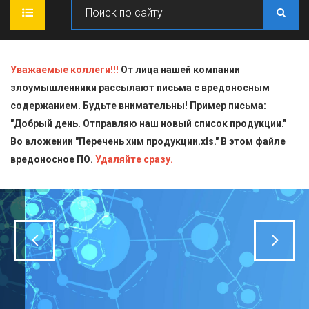
ГЛАВНАЯ
Уважаемые коллеги!!!
От лица нашей компании
злоумышленники рассылают письма с вредоносным
О КОМПАНИИ
содержанием. Будьте внимательны! Пример письма:
"Добрый день. Отправляю наш новый список продукции."
ПРОДУКЦИЯ
Во вложении "Перечень хим продукции.xls." В этом файле
вредоносное ПО.
СТАТЬИ
Блескообразующие добавки
Удаляйте сразу.
ДОСТАВКА
Индикаторы
СЕРТИФИКАТЫ
Кислоты
КОНТАКТЫ
Пищевая химия для производств
Стандарт-титры