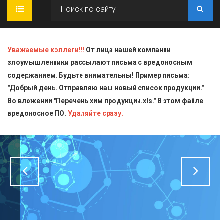
ГЛАВНАЯ
Уважаемые коллеги!!!
От лица нашей компании
злоумышленники рассылают письма с вредоносным
О КОМПАНИИ
содержанием. Будьте внимательны! Пример письма:
"Добрый день. Отправляю наш новый список продукции."
ПРОДУКЦИЯ
Во вложении "Перечень хим продукции.xls." В этом файле
вредоносное ПО.
СТАТЬИ
Блескообразующие добавки
Удаляйте сразу.
ДОСТАВКА
Индикаторы
СЕРТИФИКАТЫ
Кислоты
КОНТАКТЫ
Пищевая химия для производств
Стандарт-титры