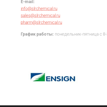
E-mail:
info@slrchemical.ru
sales@slrchemical.ru
pharm@slrchemical.ru
График работы:
понедельник-пятница с 8-