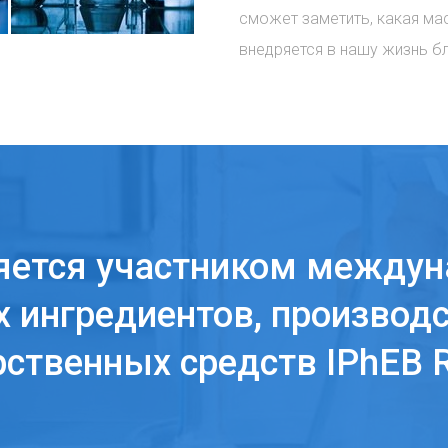
сможет заметить, какая ма
внедряется в нашу жизнь б
яется участником междун
 ингредиентов, производс
рственных средств IPhEB R