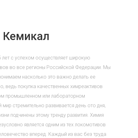
 Кемикал
5 лет с успехом осуществляет широкую
вов во все регионы Российской Федерации. Мы
понимаем насколько это важно делать ее
о, ведь покупка качественных химреактивов
бом промышленном или лабораторном
 мир стремительно развивается день ото дня,
зни подчинены этому тренду развития. Химия
езусловно является одним из тех локомотивов
еловечество вперед. Каждый из вас без труда