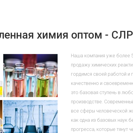
енная химия оптом - СЛР
Наша компания уже более 
продажу химических реакти
гордимся своей работой и 
качественно и своевременн
это базовая ступень в лю
производстве. Современный
все сферы человеческой жи
как одна из базовых наук б
прогресса, которые тянут ч