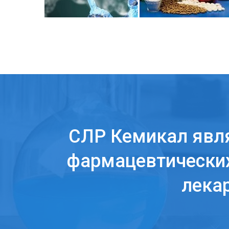
СЛР Кемикал явл
фармацевтических
лека