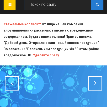
ГЛАВНАЯ
Уважаемые коллеги!!!
От лица нашей компании
злоумышленники рассылают письма с вредоносным
О КОМПАНИИ
содержанием. Будьте внимательны! Пример письма:
"Добрый день. Отправляю наш новый список продукции."
ПРОДУКЦИЯ
Во вложении "Перечень хим продукции.xls." В этом файле
вредоносное ПО.
СТАТЬИ
Блескообразующие добавки
Удаляйте сразу.
ДОСТАВКА
Индикаторы
СЕРТИФИКАТЫ
Кислоты
КОНТАКТЫ
Пищевая химия для производств
Стандарт-титры