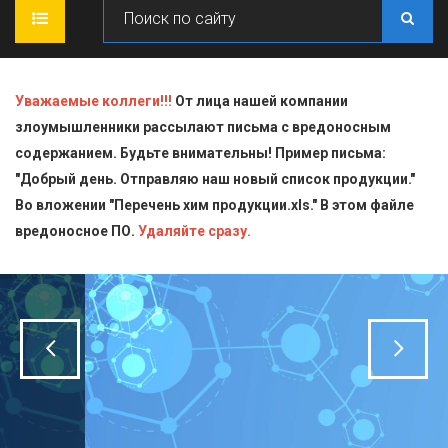
ГЛАВНАЯ
Уважаемые коллеги!!!
От лица нашей компании
злоумышленники рассылают письма с вредоносным
О КОМПАНИИ
содержанием. Будьте внимательны! Пример письма:
"Добрый день. Отправляю наш новый список продукции."
ПРОДУКЦИЯ
Во вложении "Перечень хим продукции.xls." В этом файле
вредоносное ПО.
СТАТЬИ
Блескообразующие добавки
Удаляйте сразу.
ДОСТАВКА
Индикаторы
СЕРТИФИКАТЫ
Кислоты
КОНТАКТЫ
Пищевая химия для производств
Стандарт-титры