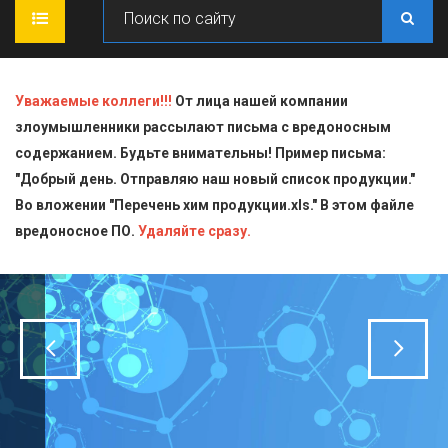
ГЛАВНАЯ
Уважаемые коллеги!!!
От лица нашей компании
злоумышленники рассылают письма с вредоносным
О КОМПАНИИ
содержанием. Будьте внимательны! Пример письма:
"Добрый день. Отправляю наш новый список продукции."
ПРОДУКЦИЯ
Во вложении "Перечень хим продукции.xls." В этом файле
вредоносное ПО.
СТАТЬИ
Блескообразующие добавки
Удаляйте сразу.
ДОСТАВКА
Индикаторы
СЕРТИФИКАТЫ
Кислоты
КОНТАКТЫ
Пищевая химия для производств
Стандарт-титры