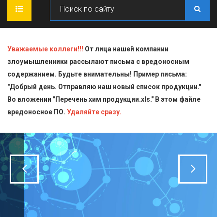
ГЛАВНАЯ
Уважаемые коллеги!!!
От лица нашей компании
злоумышленники рассылают письма с вредоносным
О КОМПАНИИ
содержанием. Будьте внимательны! Пример письма:
"Добрый день. Отправляю наш новый список продукции."
ПРОДУКЦИЯ
Во вложении "Перечень хим продукции.xls." В этом файле
вредоносное ПО.
СТАТЬИ
Блескообразующие добавки
Удаляйте сразу.
ДОСТАВКА
Индикаторы
СЕРТИФИКАТЫ
Кислоты
КОНТАКТЫ
Пищевая химия для производств
Стандарт-титры