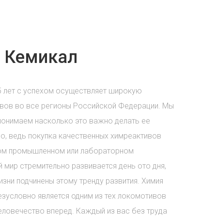
 Кемикал
5 лет с успехом осуществляет широкую
вов во все регионы Российской Федерации. Мы
понимаем насколько это важно делать ее
о, ведь покупка качественных химреактивов
бом промышленном или лабораторном
 мир стремительно развивается день ото дня,
зни подчинены этому тренду развития. Химия
езусловно является одним из тех локомотивов
еловечество вперед. Каждый из вас без труда