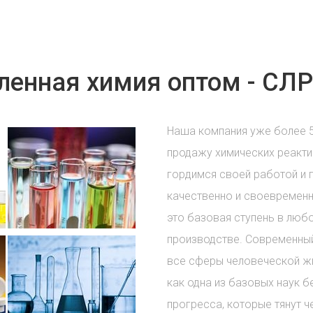
енная химия оптом - СЛР
Наша компания уже более 
продажу химических реакти
гордимся своей работой и 
качественно и своевременн
это базовая ступень в лю
производстве. Современный
все сферы человеческой жи
как одна из базовых наук б
прогресса, которые тянут ч