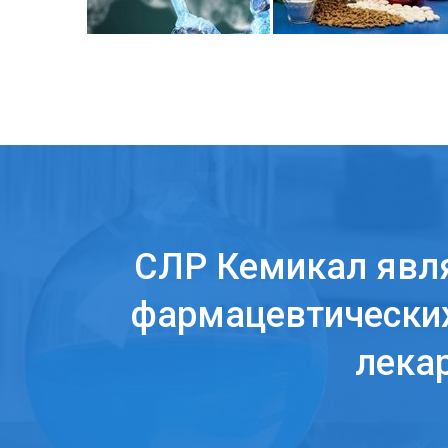
СЛР Кемикал явл
фармацевтических
лека