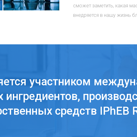
сможет заметить, какая ма
внедряется в нашу жизнь б
яется участником междун
 ингредиентов, производс
рственных средств IPhEB R