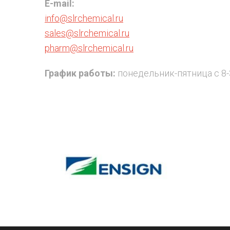
E-mail:
info@slrchemical.ru
sales@slrchemical.ru
pharm@slrchemical.ru
График работы:
понедельник-пятница с 8-