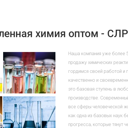
енная химия оптом - СЛР
Наша компания уже более 
продажу химических реакти
гордимся своей работой и 
качественно и своевременн
это базовая ступень в лю
производстве. Современный
все сферы человеческой жи
как одна из базовых наук б
прогресса, которые тянут ч