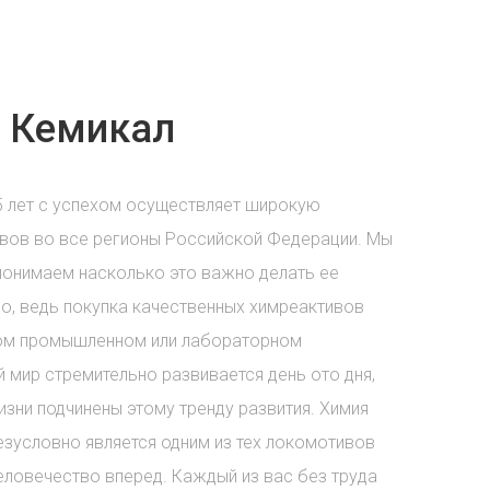
 Кемикал
5 лет с успехом осуществляет широкую
вов во все регионы Российской Федерации. Мы
понимаем насколько это важно делать ее
о, ведь покупка качественных химреактивов
бом промышленном или лабораторном
 мир стремительно развивается день ото дня,
зни подчинены этому тренду развития. Химия
езусловно является одним из тех локомотивов
еловечество вперед. Каждый из вас без труда