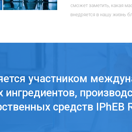
сможет заметить, какая ма
внедряется в нашу жизнь б
яется участником междун
 ингредиентов, производс
рственных средств IPhEB R