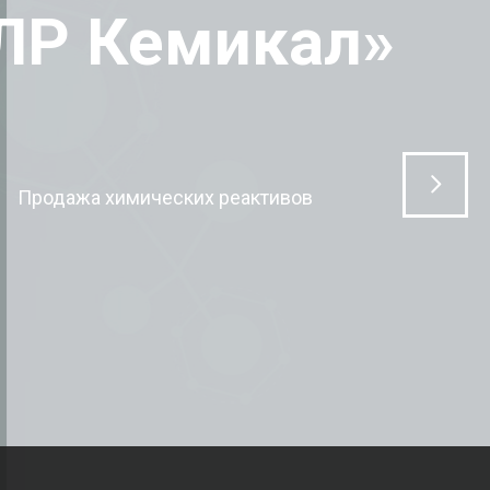
ЛР Кемикал»
Продажа химических реактивов