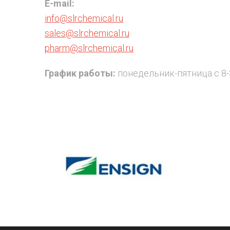
E-mail:
info@slrchemical.ru
sales@slrchemical.ru
pharm@slrchemical.ru
График работы:
понедельник-пятница с 8-