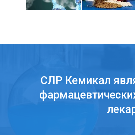
СЛР Кемикал явл
фармацевтических
лека