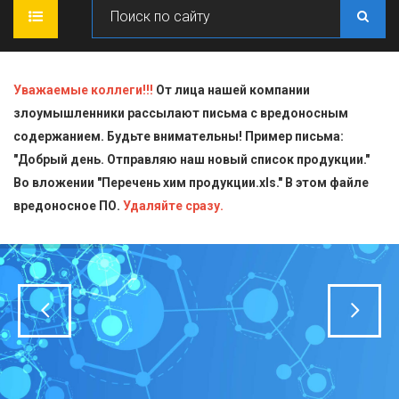
ГЛАВНАЯ
Уважаемые коллеги!!!
От лица нашей компании
злоумышленники рассылают письма с вредоносным
О КОМПАНИИ
содержанием. Будьте внимательны! Пример письма:
"Добрый день. Отправляю наш новый список продукции."
ПРОДУКЦИЯ
Во вложении "Перечень хим продукции.xls." В этом файле
вредоносное ПО.
СТАТЬИ
Блескообразующие добавки
Удаляйте сразу.
ДОСТАВКА
Индикаторы
СЕРТИФИКАТЫ
Кислоты
КОНТАКТЫ
Пищевая химия для производств
Стандарт-титры