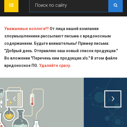
ГЛАВНАЯ
Уважаемые коллеги!!!
От лица нашей компании
злоумышленники рассылают письма с вредоносным
О КОМПАНИИ
содержанием. Будьте внимательны! Пример письма:
"Добрый день. Отправляю наш новый список продукции."
ПРОДУКЦИЯ
Во вложении "Перечень хим продукции.xls." В этом файле
вредоносное ПО.
СТАТЬИ
Блескообразующие добавки
Удаляйте сразу.
ДОСТАВКА
Индикаторы
СЕРТИФИКАТЫ
Кислоты
КОНТАКТЫ
Пищевая химия для производств
Стандарт-титры