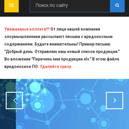
ГЛАВНАЯ
Уважаемые коллеги!!!
От лица нашей компании
злоумышленники рассылают письма с вредоносным
О КОМПАНИИ
содержанием. Будьте внимательны! Пример письма:
"Добрый день. Отправляю наш новый список продукции."
ПРОДУКЦИЯ
Во вложении "Перечень хим продукции.xls." В этом файле
вредоносное ПО.
СТАТЬИ
Блескообразующие добавки
Удаляйте сразу.
ДОСТАВКА
Индикаторы
СЕРТИФИКАТЫ
Кислоты
КОНТАКТЫ
Пищевая химия для производств
Стандарт-титры