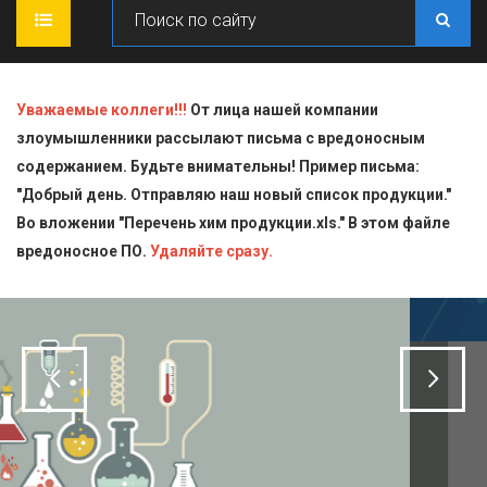
ГЛАВНАЯ
Уважаемые коллеги!!!
От лица нашей компании
злоумышленники рассылают письма с вредоносным
О КОМПАНИИ
содержанием. Будьте внимательны! Пример письма:
"Добрый день. Отправляю наш новый список продукции."
ПРОДУКЦИЯ
Во вложении "Перечень хим продукции.xls." В этом файле
вредоносное ПО.
СТАТЬИ
Блескообразующие добавки
Удаляйте сразу.
ДОСТАВКА
Индикаторы
СЕРТИФИКАТЫ
Кислоты
КОНТАКТЫ
Пищевая химия для производств
Стандарт-титры