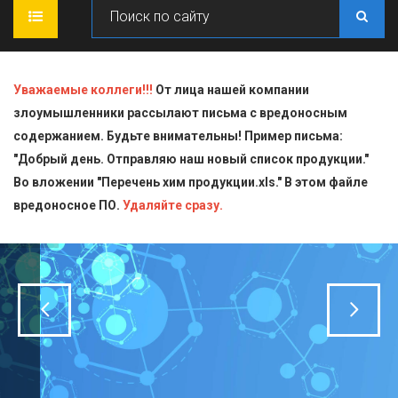
ГЛАВНАЯ
Уважаемые коллеги!!!
От лица нашей компании
злоумышленники рассылают письма с вредоносным
О КОМПАНИИ
содержанием. Будьте внимательны! Пример письма:
"Добрый день. Отправляю наш новый список продукции."
ПРОДУКЦИЯ
Во вложении "Перечень хим продукции.xls." В этом файле
вредоносное ПО.
СТАТЬИ
Блескообразующие добавки
Удаляйте сразу.
ДОСТАВКА
Индикаторы
СЕРТИФИКАТЫ
Кислоты
КОНТАКТЫ
Пищевая химия для производств
Стандарт-титры