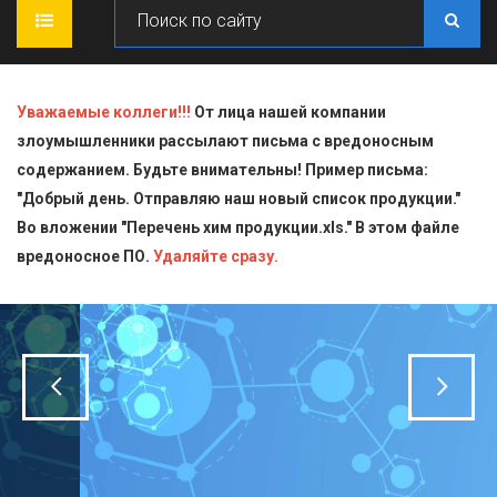
ГЛАВНАЯ
Уважаемые коллеги!!!
От лица нашей компании
злоумышленники рассылают письма с вредоносным
О КОМПАНИИ
содержанием. Будьте внимательны! Пример письма:
"Добрый день. Отправляю наш новый список продукции."
ПРОДУКЦИЯ
Во вложении "Перечень хим продукции.xls." В этом файле
вредоносное ПО.
СТАТЬИ
Блескообразующие добавки
Удаляйте сразу.
ДОСТАВКА
Индикаторы
СЕРТИФИКАТЫ
Кислоты
КОНТАКТЫ
Пищевая химия для производств
Стандарт-титры