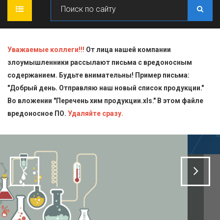
ГЛАВНАЯ
Уважаемые коллеги!!!
От лица нашей компании
злоумышленники рассылают письма с вредоносным
О КОМПАНИИ
содержанием. Будьте внимательны! Пример письма:
"Добрый день. Отправляю наш новый список продукции."
ПРОДУКЦИЯ
Во вложении "Перечень хим продукции.xls." В этом файле
вредоносное ПО.
СТАТЬИ
Блескообразующие добавки
Удаляйте сразу.
ДОСТАВКА
Индикаторы
СЕРТИФИКАТЫ
Кислоты
КОНТАКТЫ
Пищевая химия для производств
Стандарт-титры