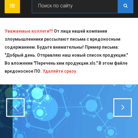
ГЛАВНАЯ
Уважаемые коллеги!!!
От лица нашей компании
злоумышленники рассылают письма с вредоносным
О КОМПАНИИ
содержанием. Будьте внимательны! Пример письма:
"Добрый день. Отправляю наш новый список продукции."
ПРОДУКЦИЯ
Во вложении "Перечень хим продукции.xls." В этом файле
вредоносное ПО.
СТАТЬИ
Блескообразующие добавки
Удаляйте сразу.
ДОСТАВКА
Индикаторы
СЕРТИФИКАТЫ
Кислоты
КОНТАКТЫ
Пищевая химия для производств
Стандарт-титры