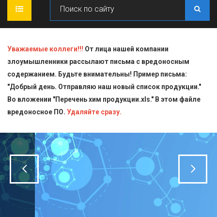
ГЛАВНАЯ
Уважаемые коллеги!!!
От лица нашей компании
злоумышленники рассылают письма с вредоносным
О КОМПАНИИ
содержанием. Будьте внимательны! Пример письма:
"Добрый день. Отправляю наш новый список продукции."
ПРОДУКЦИЯ
Во вложении "Перечень хим продукции.xls." В этом файле
вредоносное ПО.
СТАТЬИ
Блескообразующие добавки
Удаляйте сразу.
ДОСТАВКА
Индикаторы
СЕРТИФИКАТЫ
Кислоты
КОНТАКТЫ
Пищевая химия для производств
Стандарт-титры