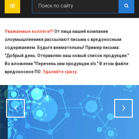
ГЛАВНАЯ
Уважаемые коллеги!!!
От лица нашей компании
злоумышленники рассылают письма с вредоносным
О КОМПАНИИ
содержанием. Будьте внимательны! Пример письма:
"Добрый день. Отправляю наш новый список продукции."
ПРОДУКЦИЯ
Во вложении "Перечень хим продукции.xls." В этом файле
вредоносное ПО.
СТАТЬИ
Блескообразующие добавки
Удаляйте сразу.
ДОСТАВКА
Индикаторы
СЕРТИФИКАТЫ
Кислоты
КОНТАКТЫ
Пищевая химия для производств
Стандарт-титры