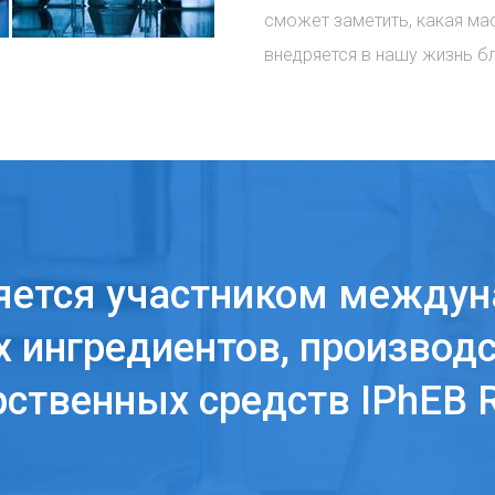
сможет заметить, какая ма
внедряется в нашу жизнь б
яется участником междун
 ингредиентов, производс
рственных средств IPhEB R