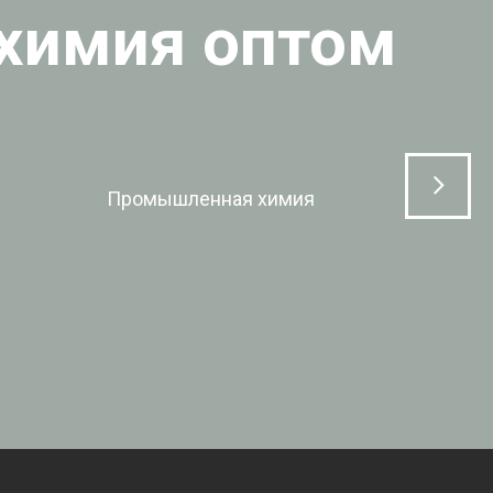
ЛР Кемикал»
Продажа химических реактивов