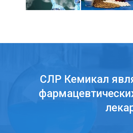
СЛР Кемикал явл
фармацевтических
лека