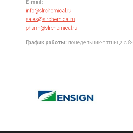
E-mail:
info@slrchemical.ru
sales@slrchemical.ru
pharm@slrchemical.ru
График работы:
понедельник-пятница с 8-