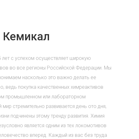
 Кемикал
5 лет с успехом осуществляет широкую
вов во все регионы Российской Федерации. Мы
понимаем насколько это важно делать ее
о, ведь покупка качественных химреактивов
бом промышленном или лабораторном
 мир стремительно развивается день ото дня,
зни подчинены этому тренду развития. Химия
езусловно является одним из тех локомотивов
еловечество вперед. Каждый из вас без труда