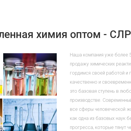
енная химия оптом - СЛР
Наша компания уже более 
продажу химических реакти
гордимся своей работой и 
качественно и своевременн
это базовая ступень в лю
производстве. Современный
все сферы человеческой жи
как одна из базовых наук б
прогресса, которые тянут ч