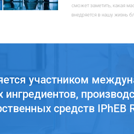
сможет заметить, какая ма
внедряется в нашу жизнь б
яется участником междун
 ингредиентов, производс
рственных средств IPhEB R