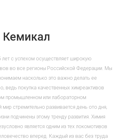
 Кемикал
5 лет с успехом осуществляет широкую
вов во все регионы Российской Федерации. Мы
понимаем насколько это важно делать ее
о, ведь покупка качественных химреактивов
бом промышленном или лабораторном
 мир стремительно развивается день ото дня,
зни подчинены этому тренду развития. Химия
езусловно является одним из тех локомотивов
еловечество вперед. Каждый из вас без труда