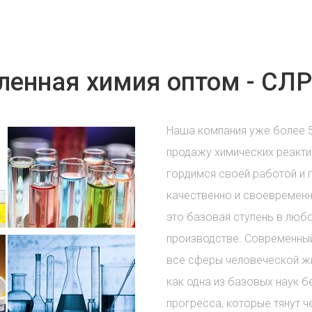
енная химия оптом - СЛР
Наша компания уже более 
продажу химических реакти
гордимся своей работой и 
качественно и своевременн
это базовая ступень в лю
производстве. Современный
все сферы человеческой жи
как одна из базовых наук б
прогресса, которые тянут ч