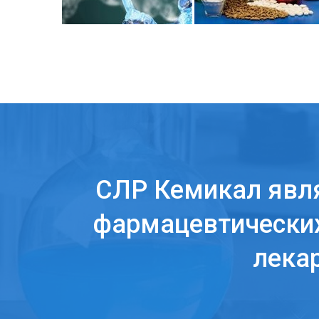
СЛР Кемикал явл
фармацевтических
лека