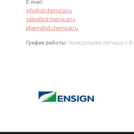
E-mail:
info@slrchemical.ru
sales@slrchemical.ru
pharm@slrchemical.ru
График работы:
понедельник-пятница с 8-