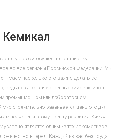
 Кемикал
5 лет с успехом осуществляет широкую
вов во все регионы Российской Федерации. Мы
понимаем насколько это важно делать ее
о, ведь покупка качественных химреактивов
бом промышленном или лабораторном
 мир стремительно развивается день ото дня,
зни подчинены этому тренду развития. Химия
езусловно является одним из тех локомотивов
еловечество вперед. Каждый из вас без труда