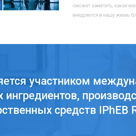
сможет заметить, какая ма
внедряется в нашу жизнь б
яется участником междун
 ингредиентов, производс
рственных средств IPhEB R