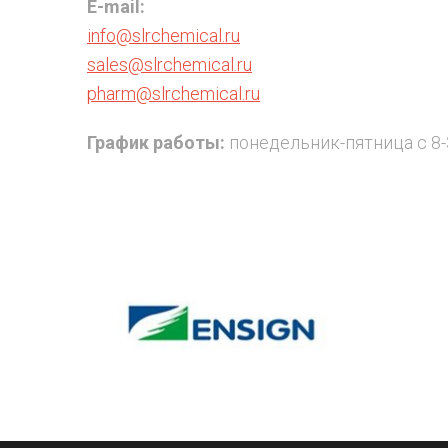
E-mail:
info@slrchemical.ru
sales@slrchemical.ru
pharm@slrchemical.ru
График работы:
понедельник-пятница с 8-