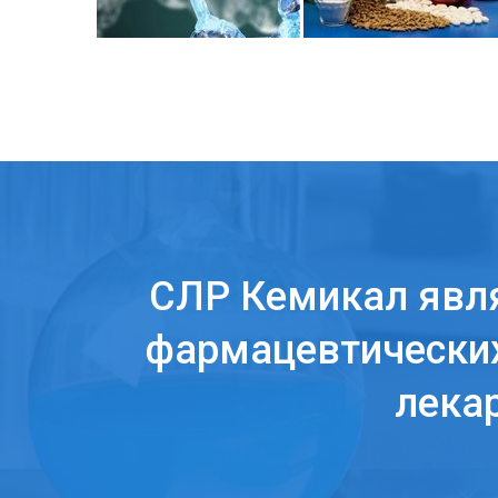
СЛР Кемикал явл
фармацевтических
лека