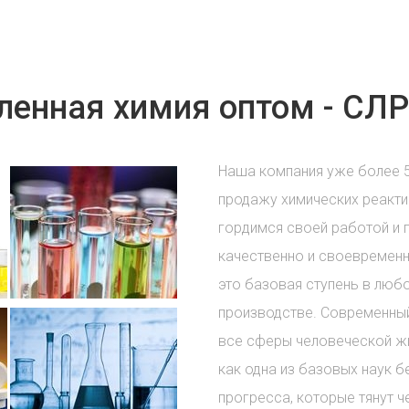
енная химия оптом - СЛР
Наша компания уже более 
продажу химических реакти
гордимся своей работой и 
качественно и своевременн
это базовая ступень в лю
производстве. Современный
все сферы человеческой жи
как одна из базовых наук б
прогресса, которые тянут ч