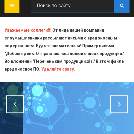
ГЛАВНАЯ
Уважаемые коллеги!!!
От лица нашей компании
злоумышленники рассылают письма с вредоносным
О КОМПАНИИ
содержанием. Будьте внимательны! Пример письма:
"Добрый день. Отправляю наш новый список продукции."
ПРОДУКЦИЯ
Во вложении "Перечень хим продукции.xls." В этом файле
вредоносное ПО.
СТАТЬИ
Блескообразующие добавки
Удаляйте сразу.
ДОСТАВКА
Индикаторы
СЕРТИФИКАТЫ
Кислоты
КОНТАКТЫ
Пищевая химия для производств
Стандарт-титры