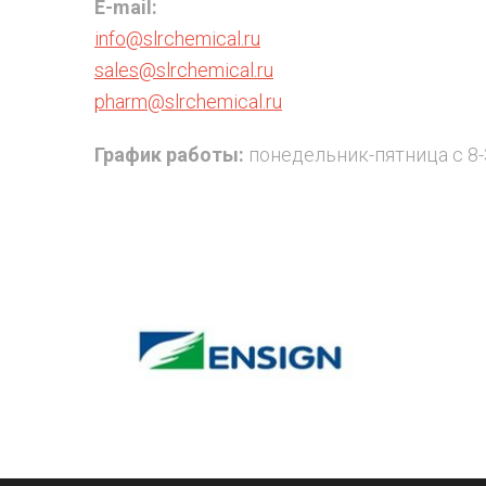
E-mail:
info@slrchemical.ru
sales@slrchemical.ru
pharm@slrchemical.ru
График работы:
понедельник-пятница с 8-