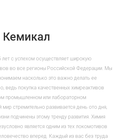
 Кемикал
5 лет с успехом осуществляет широкую
вов во все регионы Российской Федерации. Мы
понимаем насколько это важно делать ее
о, ведь покупка качественных химреактивов
бом промышленном или лабораторном
 мир стремительно развивается день ото дня,
зни подчинены этому тренду развития. Химия
езусловно является одним из тех локомотивов
еловечество вперед. Каждый из вас без труда