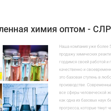
енная химия оптом - СЛР
Наша компания уже более 
продажу химических реакти
гордимся своей работой и 
качественно и своевременн
это базовая ступень в лю
производстве. Современный
все сферы человеческой жи
как одна из базовых наук б
прогресса, которые тянут ч