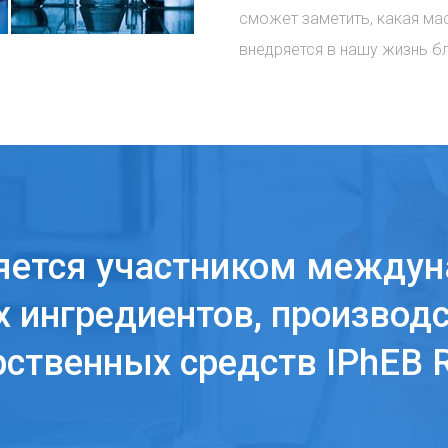
сможет заметить, какая ма
внедряется в нашу жизнь б
яется участником междун
 ингредиентов, производс
рственных средств IPhEB R