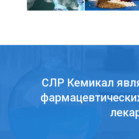
СЛР Кемикал явл
фармацевтических
лека