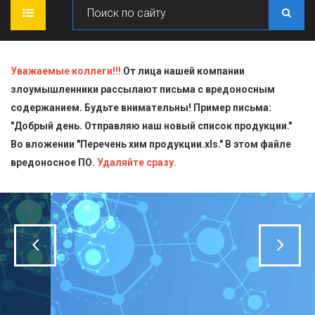
ГЛАВНАЯ
Уважаемые коллеги!!!
От лица нашей компании
злоумышленники рассылают письма с вредоносным
О КОМПАНИИ
содержанием. Будьте внимательны! Пример письма:
"Добрый день. Отправляю наш новый список продукции."
ПРОДУКЦИЯ
Во вложении "Перечень хим продукции.xls." В этом файле
вредоносное ПО.
СТАТЬИ
Блескообразующие добавки
Удаляйте сразу.
ДОСТАВКА
Индикаторы
СЕРТИФИКАТЫ
Кислоты
КОНТАКТЫ
Пищевая химия для производств
Стандарт-титры