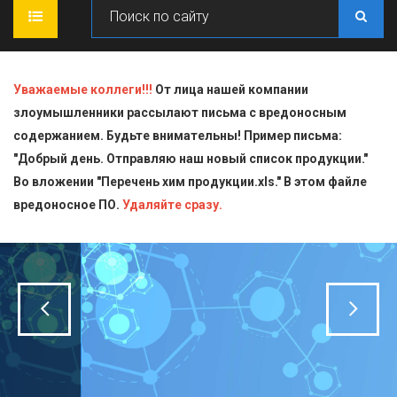
ГЛАВНАЯ
Уважаемые коллеги!!!
От лица нашей компании
злоумышленники рассылают письма с вредоносным
О КОМПАНИИ
содержанием. Будьте внимательны! Пример письма:
"Добрый день. Отправляю наш новый список продукции."
ПРОДУКЦИЯ
Во вложении "Перечень хим продукции.xls." В этом файле
вредоносное ПО.
СТАТЬИ
Блескообразующие добавки
Удаляйте сразу.
ДОСТАВКА
Индикаторы
СЕРТИФИКАТЫ
Кислоты
КОНТАКТЫ
Пищевая химия для производств
Стандарт-титры