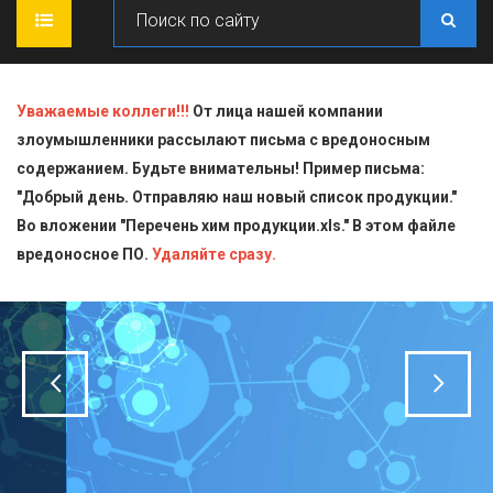
ГЛАВНАЯ
Уважаемые коллеги!!!
От лица нашей компании
злоумышленники рассылают письма с вредоносным
О КОМПАНИИ
содержанием. Будьте внимательны! Пример письма:
"Добрый день. Отправляю наш новый список продукции."
ПРОДУКЦИЯ
Во вложении "Перечень хим продукции.xls." В этом файле
вредоносное ПО.
СТАТЬИ
Блескообразующие добавки
Удаляйте сразу.
ДОСТАВКА
Индикаторы
СЕРТИФИКАТЫ
Кислоты
КОНТАКТЫ
Пищевая химия для производств
Стандарт-титры