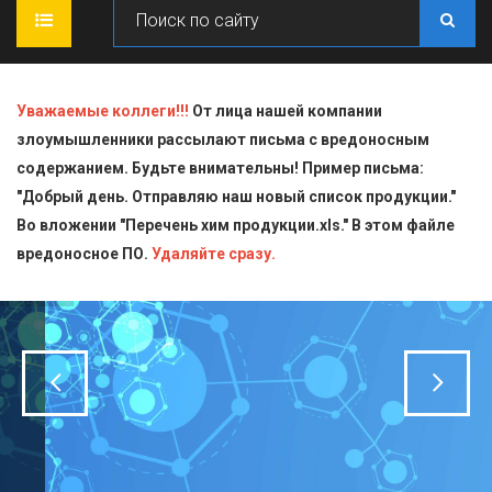
ГЛАВНАЯ
Уважаемые коллеги!!!
От лица нашей компании
злоумышленники рассылают письма с вредоносным
О КОМПАНИИ
содержанием. Будьте внимательны! Пример письма:
"Добрый день. Отправляю наш новый список продукции."
ПРОДУКЦИЯ
Во вложении "Перечень хим продукции.xls." В этом файле
вредоносное ПО.
СТАТЬИ
Блескообразующие добавки
Удаляйте сразу.
ДОСТАВКА
Индикаторы
СЕРТИФИКАТЫ
Кислоты
КОНТАКТЫ
Пищевая химия для производств
Стандарт-титры