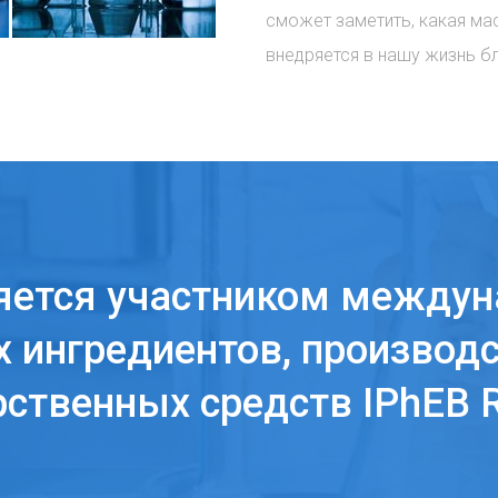
сможет заметить, какая ма
внедряется в нашу жизнь б
яется участником междун
 ингредиентов, производс
рственных средств IPhEB R