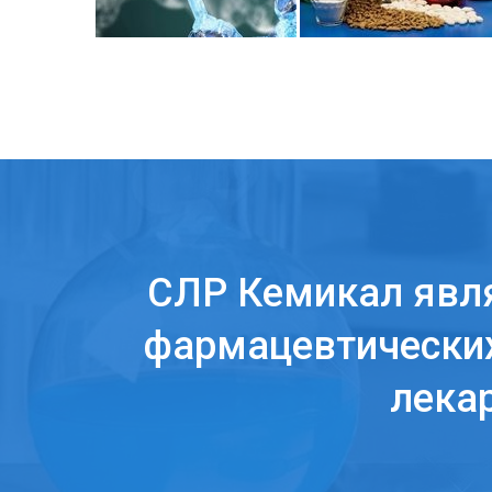
СЛР Кемикал явл
фармацевтических
лека