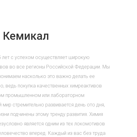
 Кемикал
5 лет с успехом осуществляет широкую
вов во все регионы Российской Федерации. Мы
понимаем насколько это важно делать ее
о, ведь покупка качественных химреактивов
бом промышленном или лабораторном
 мир стремительно развивается день ото дня,
зни подчинены этому тренду развития. Химия
езусловно является одним из тех локомотивов
еловечество вперед. Каждый из вас без труда