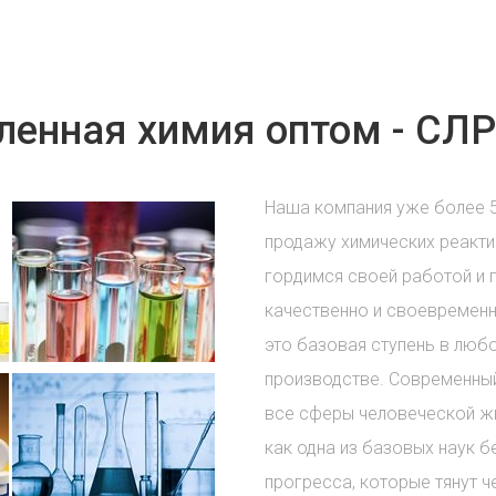
енная химия оптом - СЛР
Наша компания уже более 
продажу химических реакти
гордимся своей работой и 
качественно и своевременн
это базовая ступень в лю
производстве. Современный
все сферы человеческой жи
как одна из базовых наук б
прогресса, которые тянут ч