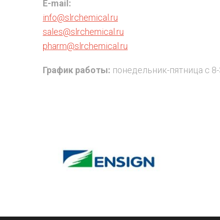
E-mail:
info@slrchemical.ru
sales@slrchemical.ru
pharm@slrchemical.ru
График работы:
понедельник-пятница с 8-