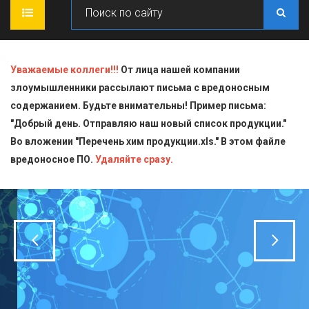
ГЛАВНАЯ
Уважаемые коллеги!!!
От лица нашей компании
злоумышленники рассылают письма с вредоносным
О КОМПАНИИ
содержанием. Будьте внимательны! Пример письма:
"Добрый день. Отправляю наш новый список продукции."
ПРОДУКЦИЯ
Во вложении "Перечень хим продукции.xls." В этом файле
вредоносное ПО.
СТАТЬИ
Блескообразующие добавки
Удаляйте сразу.
ДОСТАВКА
Индикаторы
СЕРТИФИКАТЫ
Кислоты
КОНТАКТЫ
Пищевая химия для производств
Стандарт-титры