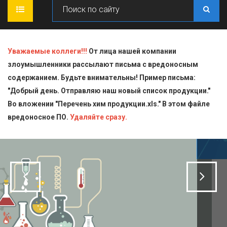
ГЛАВНАЯ
Уважаемые коллеги!!!
От лица нашей компании
злоумышленники рассылают письма с вредоносным
О КОМПАНИИ
содержанием. Будьте внимательны! Пример письма:
"Добрый день. Отправляю наш новый список продукции."
ПРОДУКЦИЯ
Во вложении "Перечень хим продукции.xls." В этом файле
вредоносное ПО.
СТАТЬИ
Блескообразующие добавки
Удаляйте сразу.
ДОСТАВКА
Индикаторы
СЕРТИФИКАТЫ
Кислоты
КОНТАКТЫ
Пищевая химия для производств
Стандарт-титры