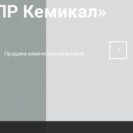
ЛР Кемикал»
Продажа химических реактивов