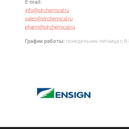
E-mail:
info@slrchemical.ru
sales@slrchemical.ru
pharm@slrchemical.ru
График работы:
понедельник-пятница с 8-