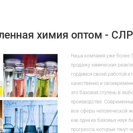
енная химия оптом - СЛР
Наша компания уже более 
продажу химических реакти
гордимся своей работой и 
качественно и своевременн
это базовая ступень в лю
производстве. Современный
все сферы человеческой жи
как одна из базовых наук б
прогресса, которые тянут ч