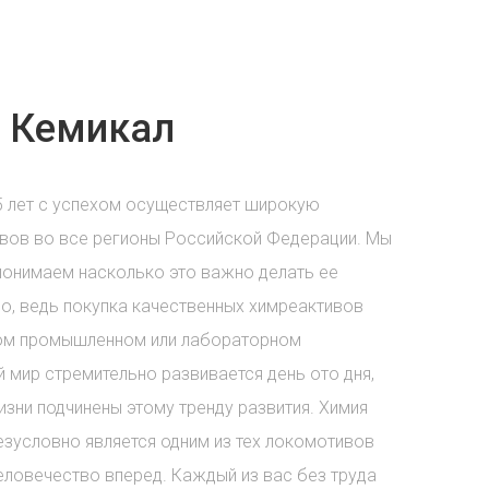
 Кемикал
5 лет с успехом осуществляет широкую
вов во все регионы Российской Федерации. Мы
понимаем насколько это важно делать ее
о, ведь покупка качественных химреактивов
бом промышленном или лабораторном
 мир стремительно развивается день ото дня,
зни подчинены этому тренду развития. Химия
езусловно является одним из тех локомотивов
еловечество вперед. Каждый из вас без труда