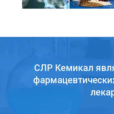
СЛР Кемикал явл
фармацевтических
лека