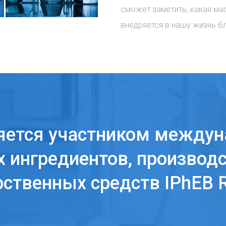
сможет заметить, какая ма
внедряется в нашу жизнь б
яется участником междун
 ингредиентов, производс
рственных средств IPhEB R