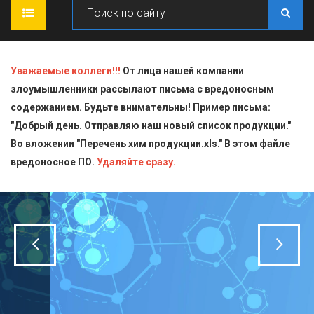
ГЛАВНАЯ
Уважаемые коллеги!!!
От лица нашей компании
злоумышленники рассылают письма с вредоносным
О КОМПАНИИ
содержанием. Будьте внимательны! Пример письма:
"Добрый день. Отправляю наш новый список продукции."
ПРОДУКЦИЯ
Во вложении "Перечень хим продукции.xls." В этом файле
вредоносное ПО.
СТАТЬИ
Блескообразующие добавки
Удаляйте сразу.
ДОСТАВКА
Индикаторы
СЕРТИФИКАТЫ
Кислоты
КОНТАКТЫ
Пищевая химия для производств
Стандарт-титры