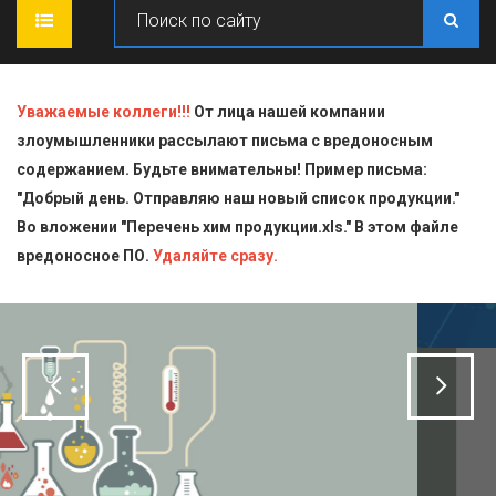
ГЛАВНАЯ
Уважаемые коллеги!!!
От лица нашей компании
злоумышленники рассылают письма с вредоносным
О КОМПАНИИ
содержанием. Будьте внимательны! Пример письма:
"Добрый день. Отправляю наш новый список продукции."
ПРОДУКЦИЯ
Во вложении "Перечень хим продукции.xls." В этом файле
вредоносное ПО.
СТАТЬИ
Блескообразующие добавки
Удаляйте сразу.
ДОСТАВКА
Индикаторы
СЕРТИФИКАТЫ
Кислоты
КОНТАКТЫ
Пищевая химия для производств
Стандарт-титры