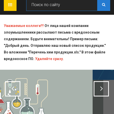
ГЛАВНАЯ
Уважаемые коллеги!!!
От лица нашей компании
злоумышленники рассылают письма с вредоносным
О КОМПАНИИ
содержанием. Будьте внимательны! Пример письма:
"Добрый день. Отправляю наш новый список продукции."
ПРОДУКЦИЯ
Во вложении "Перечень хим продукции.xls." В этом файле
вредоносное ПО.
СТАТЬИ
Блескообразующие добавки
Удаляйте сразу.
ДОСТАВКА
Индикаторы
СЕРТИФИКАТЫ
Кислоты
КОНТАКТЫ
Пищевая химия для производств
Стандарт-титры