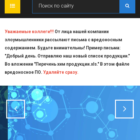
ГЛАВНАЯ
Уважаемые коллеги!!!
От лица нашей компании
злоумышленники рассылают письма с вредоносным
О КОМПАНИИ
содержанием. Будьте внимательны! Пример письма:
"Добрый день. Отправляю наш новый список продукции."
ПРОДУКЦИЯ
Во вложении "Перечень хим продукции.xls." В этом файле
вредоносное ПО.
СТАТЬИ
Блескообразующие добавки
Удаляйте сразу.
ДОСТАВКА
Индикаторы
СЕРТИФИКАТЫ
Кислоты
КОНТАКТЫ
Пищевая химия для производств
Стандарт-титры