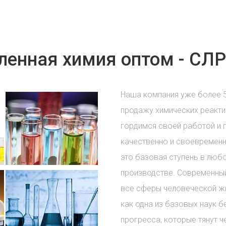
енная химия оптом - СЛР
Наша компания уже более 
продажу химических реакти
гордимся своей работой и 
качественно и своевременн
это базовая ступень в лю
производстве. Современный
все сферы человеческой жи
как одна из базовых наук б
прогресса, которые тянут ч