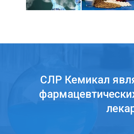
СЛР Кемикал явл
фармацевтических
лека