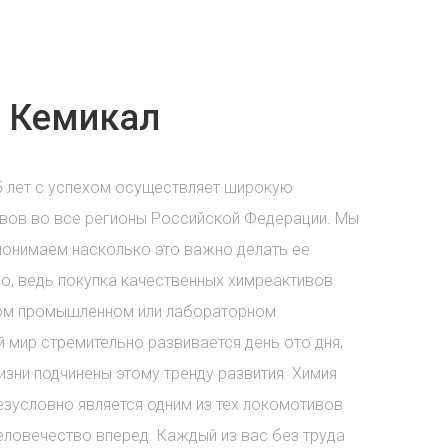
 Кемикал
5 лет с успехом осуществляет широкую
вов во все регионы Российской Федерации. Мы
понимаем насколько это важно делать ее
о, ведь покупка качественных химреактивов
бом промышленном или лабораторном
 мир стремительно развивается день ото дня,
зни подчинены этому тренду развития. Химия
езусловно является одним из тех локомотивов
еловечество вперед. Каждый из вас без труда