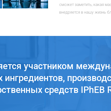
сможет заметить, какая ма
внедряется в нашу жизнь б
яется участником междун
 ингредиентов, производс
рственных средств IPhEB R