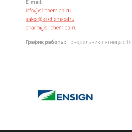
E-mail:
info@slrchemical.ru
sales@slrchemical.ru
pharm@slrchemical.ru
График работы:
понедельник-пятница с 8-