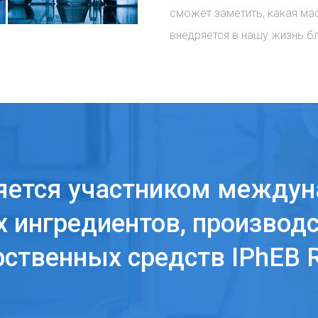
сможет заметить, какая ма
внедряется в нашу жизнь б
яется участником междун
 ингредиентов, производс
рственных средств IPhEB R