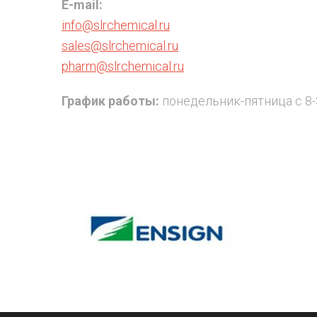
E-mail:
info@slrchemical.ru
sales@slrchemical.ru
pharm@slrchemical.ru
График работы:
понедельник-пятница с 8-