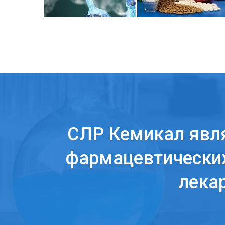
СЛР Кемикал явл
фармацевтических
лека