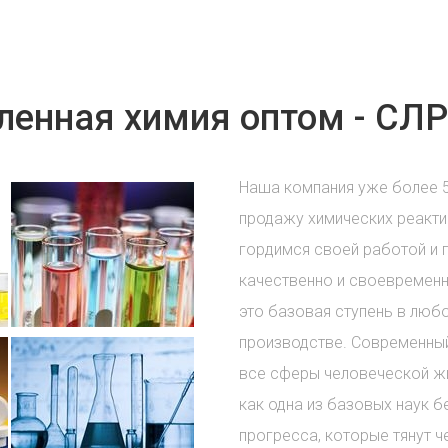
енная химия оптом - СЛР
Наша компания уже более 
продажу химических реакти
гордимся своей работой и 
качественно и своевременн
это базовая ступень в лю
производстве. Современный
все сферы человеческой жи
как одна из базовых наук б
прогресса, которые тянут ч