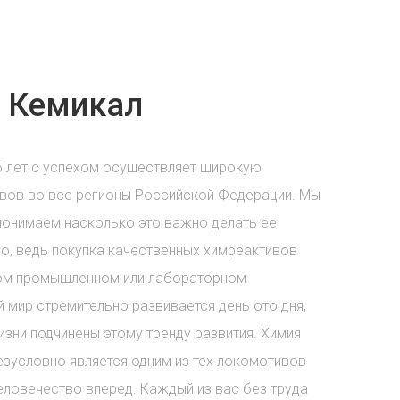
 Кемикал
5 лет с успехом осуществляет широкую
вов во все регионы Российской Федерации. Мы
понимаем насколько это важно делать ее
о, ведь покупка качественных химреактивов
бом промышленном или лабораторном
 мир стремительно развивается день ото дня,
зни подчинены этому тренду развития. Химия
езусловно является одним из тех локомотивов
еловечество вперед. Каждый из вас без труда