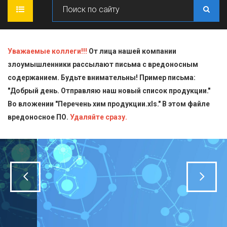
ГЛАВНАЯ
Уважаемые коллеги!!!
От лица нашей компании
злоумышленники рассылают письма с вредоносным
О КОМПАНИИ
содержанием. Будьте внимательны! Пример письма:
"Добрый день. Отправляю наш новый список продукции."
ПРОДУКЦИЯ
Во вложении "Перечень хим продукции.xls." В этом файле
вредоносное ПО.
СТАТЬИ
Блескообразующие добавки
Удаляйте сразу.
ДОСТАВКА
Индикаторы
СЕРТИФИКАТЫ
Кислоты
КОНТАКТЫ
Пищевая химия для производств
Стандарт-титры