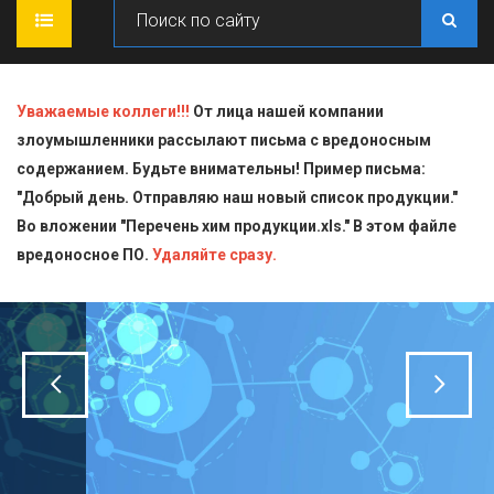
ГЛАВНАЯ
Уважаемые коллеги!!!
От лица нашей компании
злоумышленники рассылают письма с вредоносным
О КОМПАНИИ
содержанием. Будьте внимательны! Пример письма:
"Добрый день. Отправляю наш новый список продукции."
ПРОДУКЦИЯ
Во вложении "Перечень хим продукции.xls." В этом файле
вредоносное ПО.
СТАТЬИ
Блескообразующие добавки
Удаляйте сразу.
ДОСТАВКА
Индикаторы
СЕРТИФИКАТЫ
Кислоты
КОНТАКТЫ
Пищевая химия для производств
Стандарт-титры