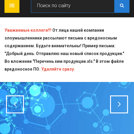
ГЛАВНАЯ
Уважаемые коллеги!!!
От лица нашей компании
злоумышленники рассылают письма с вредоносным
О КОМПАНИИ
содержанием. Будьте внимательны! Пример письма:
"Добрый день. Отправляю наш новый список продукции."
ПРОДУКЦИЯ
Во вложении "Перечень хим продукции.xls." В этом файле
вредоносное ПО.
СТАТЬИ
Блескообразующие добавки
Удаляйте сразу.
ДОСТАВКА
Индикаторы
СЕРТИФИКАТЫ
Кислоты
КОНТАКТЫ
Пищевая химия для производств
Стандарт-титры