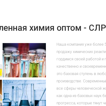
енная химия оптом - СЛР
Наша компания уже более 
продажу химических реакти
гордимся своей работой и 
качественно и своевременн
это базовая ступень в лю
производстве. Современный
все сферы человеческой жи
как одна из базовых наук б
прогресса, которые тянут ч