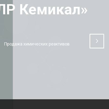
ЛР Кемикал»
Продажа химических реактивов