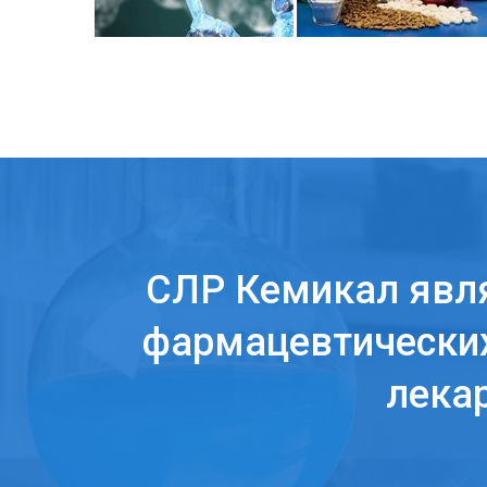
СЛР Кемикал явл
фармацевтических
лека