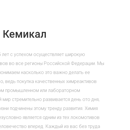
 Кемикал
5 лет с успехом осуществляет широкую
вов во все регионы Российской Федерации. Мы
понимаем насколько это важно делать ее
о, ведь покупка качественных химреактивов
бом промышленном или лабораторном
 мир стремительно развивается день ото дня,
зни подчинены этому тренду развития. Химия
езусловно является одним из тех локомотивов
еловечество вперед. Каждый из вас без труда