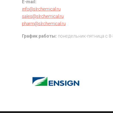
E-mail:
info@slrchemical.ru
sales@slrchemical.ru
pharm@slrchemical.ru
График работы:
понедельник-пятница с 8-