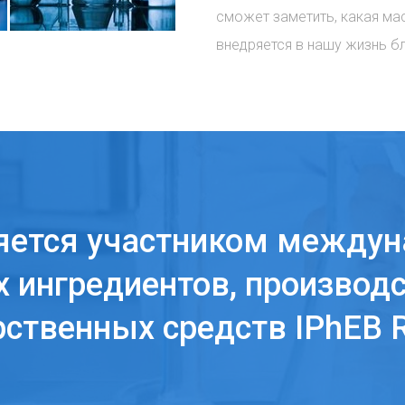
сможет заметить, какая ма
внедряется в нашу жизнь б
яется участником междун
 ингредиентов, производс
рственных средств IPhEB R