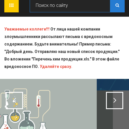
ГЛАВНАЯ
Уважаемые коллеги!!!
От лица нашей компании
злоумышленники рассылают письма с вредоносным
О КОМПАНИИ
содержанием. Будьте внимательны! Пример письма:
"Добрый день. Отправляю наш новый список продукции."
ПРОДУКЦИЯ
Во вложении "Перечень хим продукции.xls." В этом файле
вредоносное ПО.
СТАТЬИ
Блескообразующие добавки
Удаляйте сразу.
ДОСТАВКА
Индикаторы
СЕРТИФИКАТЫ
Кислоты
КОНТАКТЫ
Пищевая химия для производств
Стандарт-титры