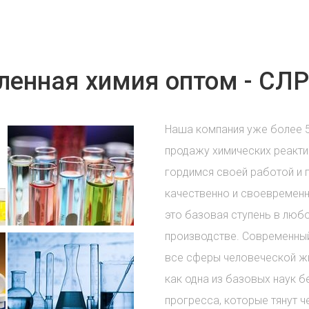
енная химия оптом - СЛР
Наша компания уже более 
продажу химических реакти
гордимся своей работой и 
качественно и своевременн
это базовая ступень в лю
производстве. Современный
все сферы человеческой жи
как одна из базовых наук б
прогресса, которые тянут ч