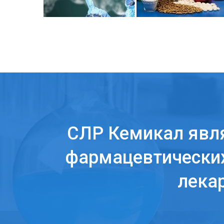
СЛР Кемикал явл
фармацевтических
лека