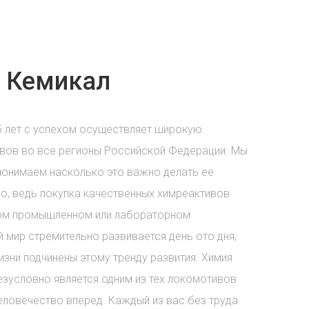
 Кемикал
5 лет с успехом осуществляет широкую
вов во все регионы Российской Федерации. Мы
понимаем насколько это важно делать ее
о, ведь покупка качественных химреактивов
бом промышленном или лабораторном
 мир стремительно развивается день ото дня,
зни подчинены этому тренду развития. Химия
езусловно является одним из тех локомотивов
еловечество вперед. Каждый из вас без труда