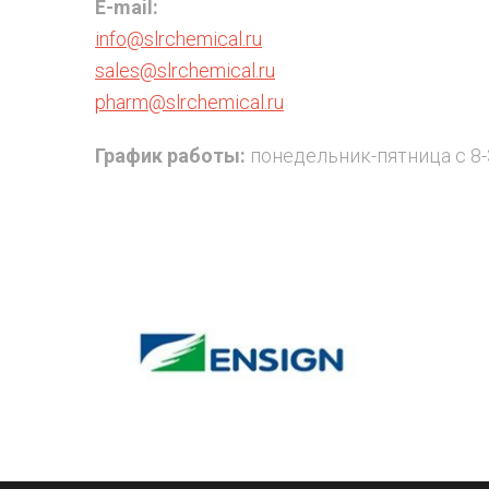
E-mail:
info@slrchemical.ru
sales@slrchemical.ru
pharm@slrchemical.ru
График работы:
понедельник-пятница с 8-