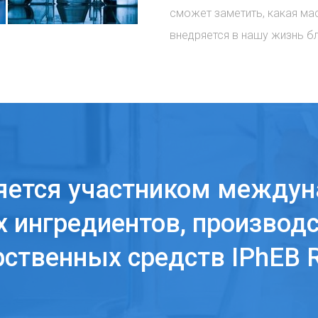
сможет заметить, какая ма
внедряется в нашу жизнь б
яется участником междун
 ингредиентов, производс
рственных средств IPhEB R